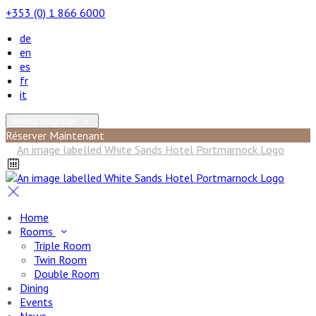
+353 (0) 1 866 6000
de
en
es
fr
it
Select language
Réserver Maintenant
Home
Rooms
Triple Room
Twin Room
Double Room
Dining
Events