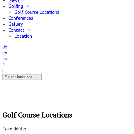
News
Golfing
Golf Course Locations
Conferences
Gallery
Contact
Location
de
en
es
fr
it
Select language
Golf Course Locations
Faire défiler