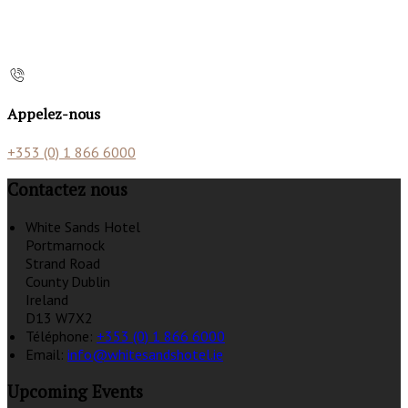
Appelez-nous
+353 (0) 1 866 6000
Contactez nous
White Sands Hotel
Portmarnock
Strand Road
County Dublin
Ireland
D13 W7X2
Téléphone
:
+353 (0) 1 866 6000
Email:
info@whitesandshotel.ie
Upcoming Events