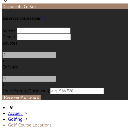
Disponible Ce Soir
Réservez votre séjour
Arrivée
Départ
Adultes
-
+
Enfants
-
+
Code Promo
(
Optionnel
)
Accueil
Golfing
Golf Course Locations